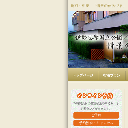
鳥羽・相差 「情景の宿あづま」
トップページ
宿泊プラン
24時間受付の空室検索や申込み、予
約照会などが出来ます。
ご予約
予約照会・キャンセル